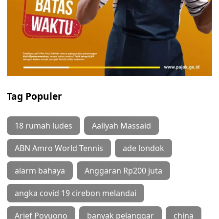
Tag Populer
18 rumah ludes
Aaliyah Massaid
ABN Amro World Tennis
ade londok
alarm bahaya
Anggaran Rp200 juta
angka covid 19 cirebon melandai
Arief Poyuono
banyak pelanggar
china