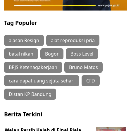
Tag Populer
alasan Resign
alat reproduksi pria
batal nikah
Bogor
Boss Level
BPJS Ketenagakerjaan
Bruno Matos
cara dapat uang sejuta sehari
CFD
Distan KP Bandung
Berita Terkini
Walau Persib Kalah di Final Piala