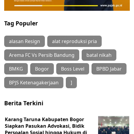
Tag Populer
alasan Resign
alat reproduksi pria
Arema FC Vs Persib Bandung
batal nikah
BMKG
Bogor
Boss Level
BPBD Jabar
BPJS Ketenagakerjaan
]
Berita Terkini
Karang Taruna Kabupaten Bogor
Siapkan Pasukan Advokasi, Bidik
Persoalan Sosial hingga Hukum di