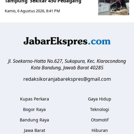
Tampung Sekitar 450 Pedagang
Kamis, 6 Agustus 2026, 8:41 PM
Jl. Soekarno-Hatta No.627, Sukapura, Kec. Kiaracondong
Kota Bandung
,
Jawab Barat
40285
redaksikoranjabarekspres@gmail.com
Kupas Perkara
Gaya Hidup
Bogor Raya
Teknologi
Bandung Raya
Otomotif
Jawa Barat
Hiburan