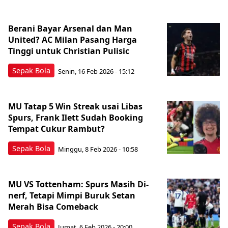
Berani Bayar Arsenal dan Man
United? AC Milan Pasang Harga
Tinggi untuk Christian Pulisic
Sepak Bola
Senin, 16 Feb 2026 - 15:12
MU Tatap 5 Win Streak usai Libas
Spurs, Frank Ilett Sudah Booking
Tempat Cukur Rambut?
Sepak Bola
Minggu, 8 Feb 2026 - 10:58
MU VS Tottenham: Spurs Masih Di-
nerf, Tetapi Mimpi Buruk Setan
Merah Bisa Comeback
Sepak Bola
Jumat, 6 Feb 2026 - 20:00