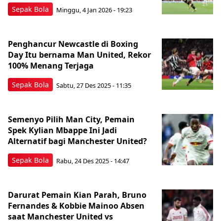
Sepak Bola
Minggu, 4 Jan 2026 - 19:23
Penghancur Newcastle di Boxing
Day Itu bernama Man United, Rekor
100% Menang Terjaga
Sepak Bola
Sabtu, 27 Des 2025 - 11:35
Semenyo Pilih Man City, Pemain
Spek Kylian Mbappe Ini Jadi
Alternatif bagi Manchester United?
Sepak Bola
Rabu, 24 Des 2025 - 14:47
Darurat Pemain Kian Parah, Bruno
Fernandes & Kobbie Mainoo Absen
saat Manchester United vs