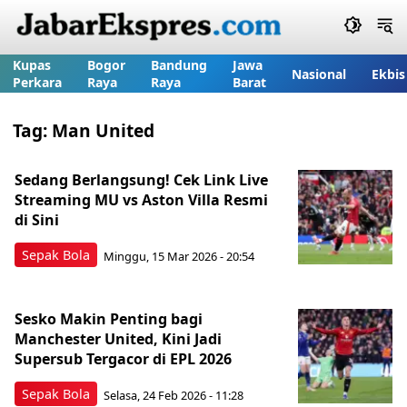
Kupas
Bogor
Bandung
Jawa
Nasional
Ekbis
Perkara
Raya
Raya
Barat
Tag:
Man United
Sedang Berlangsung! Cek Link Live
Streaming MU vs Aston Villa Resmi
di Sini
Sepak Bola
Minggu, 15 Mar 2026 - 20:54
Sesko Makin Penting bagi
Manchester United, Kini Jadi
Supersub Tergacor di EPL 2026
Sepak Bola
Selasa, 24 Feb 2026 - 11:28