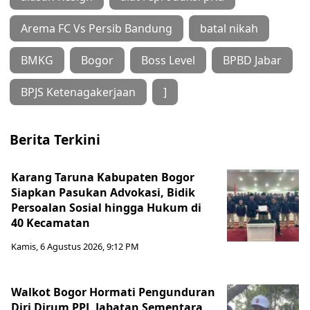
Arema FC Vs Persib Bandung
batal nikah
BMKG
Bogor
Boss Level
BPBD Jabar
BPJS Ketenagakerjaan
]
Berita Terkini
Karang Taruna Kabupaten Bogor
Siapkan Pasukan Advokasi, Bidik
Persoalan Sosial hingga Hukum di
40 Kecamatan
Kamis, 6 Agustus 2026, 9:12 PM
Walkot Bogor Hormati Pengunduran
Diri Dirum PPJ, Jabatan Sementara