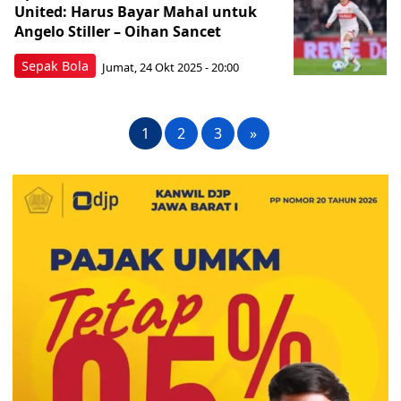
United: Harus Bayar Mahal untuk
Angelo Stiller – Oihan Sancet
Sepak Bola
Jumat, 24 Okt 2025 - 20:00
1
2
3
»