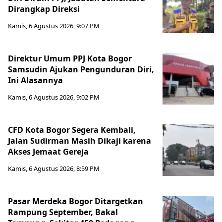
Dirangkap Direksi
Kamis, 6 Agustus 2026, 9:07 PM
Direktur Umum PPJ Kota Bogor
Samsudin Ajukan Pengunduran Diri,
Ini Alasannya
Kamis, 6 Agustus 2026, 9:02 PM
CFD Kota Bogor Segera Kembali,
Jalan Sudirman Masih Dikaji karena
Akses Jemaat Gereja
Kamis, 6 Agustus 2026, 8:59 PM
Pasar Merdeka Bogor Ditargetkan
Rampung September, Bakal