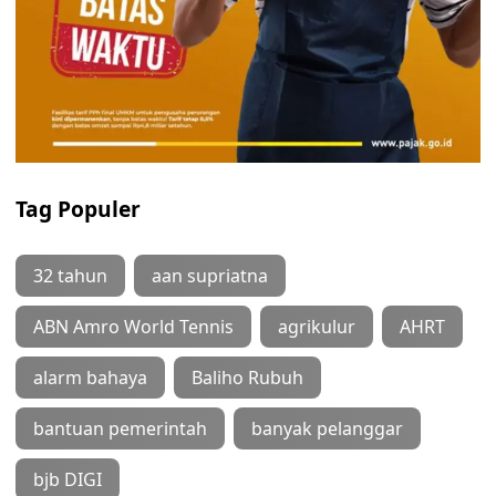
Tag Populer
32 tahun
aan supriatna
ABN Amro World Tennis
agrikulur
AHRT
alarm bahaya
Baliho Rubuh
bantuan pemerintah
banyak pelanggar
bjb DIGI