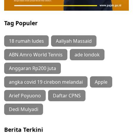
Tag Populer
18 rumah ludes
Aaliyah Massaid
ABN Amro World Tennis
ade londok
Anggaran Rp200 juta
angka covid 19 cirebon melandai
Apple
Arief Poyuono
Daftar CPNS
Dedi Mulyadi
Berita Terkini