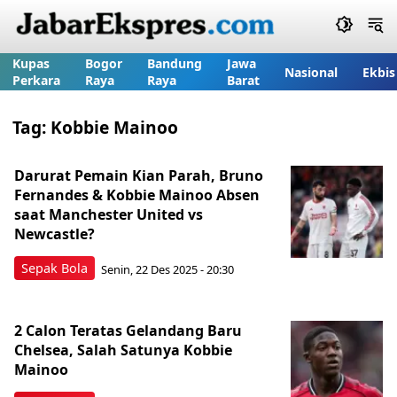
Kupas
Bogor
Bandung
Jawa
Nasional
Ekbis
Perkara
Raya
Raya
Barat
Tag:
Kobbie Mainoo
Darurat Pemain Kian Parah, Bruno
Fernandes & Kobbie Mainoo Absen
saat Manchester United vs
Newcastle?
Sepak Bola
Senin, 22 Des 2025 - 20:30
2 Calon Teratas Gelandang Baru
Chelsea, Salah Satunya Kobbie
Mainoo