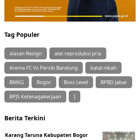
Tag Populer
alasan Resign
alat reproduksi pria
Arema FC Vs Persib Bandung
batal nikah
BMKG
Bogor
Boss Level
BPBD Jabar
BPJS Ketenagakerjaan
]
Berita Terkini
Karang Taruna Kabupaten Bogor