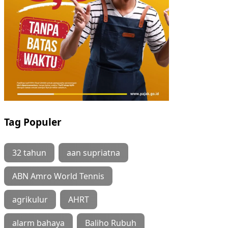
Tag Populer
32 tahun
aan supriatna
ABN Amro World Tennis
agrikulur
AHRT
alarm bahaya
Baliho Rubuh