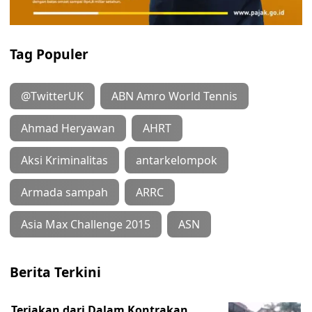
Tag Populer
@TwitterUK
ABN Amro World Tennis
Ahmad Heryawan
AHRT
Aksi Kriminalitas
antarkelompok
Armada sampah
ARRC
Asia Max Challenge 2015
ASN
Berita Terkini
Teriakan dari Dalam Kontrakan