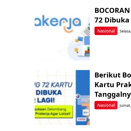
BOCORAN 
72 Dibuka
Nasional
Selasa
Berikut B
Kartu Prak
Tanggalny
Nasional
Jumat,