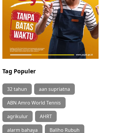
Tag Populer
32 tahun
aan supriatna
ABN Amro World Tennis
agrikulur
AHRT
alarm bahaya
Baliho Rubuh