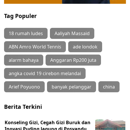
Tag Populer
18 rumah ludes
Aaliyah Massaid
ABN Amro World Tennis
ade londok
alarm bahaya
Anggaran Rp200 juta
angka covid 19 cirebon melandai
Arief Poyuono
banyak pelanggar
china
Berita Terkini
Konseling Gizi, Cegah Gizi Buruk dan
Inovasi Puding Jagung di Posyandu