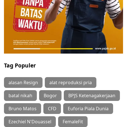
Tag Populer
alasan Resign
alat reproduksi pria
batal nikah
Bogor
BPJS Ketenagakerjaan
Bruno Matos
CFD
Euforia Piala Dunia
Ezechiel N'Douassel
FemaleFit