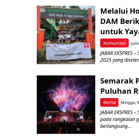
Melalui H
DAM Berik
untuk Yay
Komunitas
Juma
JABAR EKSPRES – 
2025 yang disele
Semarak P
Puluhan R
Berita
Minggu, 9
JABAR EKSPRES –
pada rangkaian g
berlangsung...