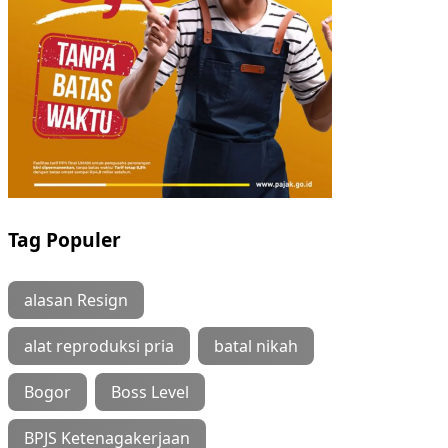
Tag Populer
alasan Resign
alat reproduksi pria
batal nikah
Bogor
Boss Level
BPJS Ketenagakerjaan