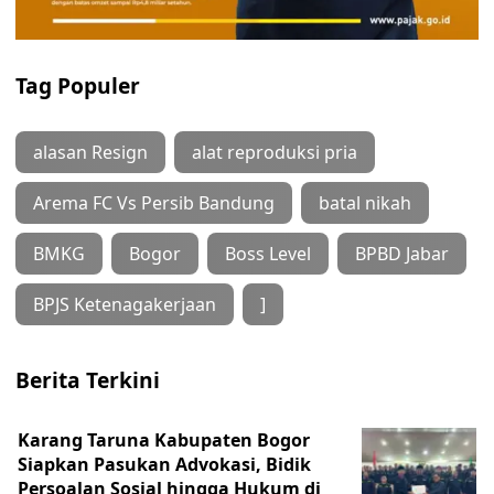
Tag Populer
alasan Resign
alat reproduksi pria
Arema FC Vs Persib Bandung
batal nikah
BMKG
Bogor
Boss Level
BPBD Jabar
BPJS Ketenagakerjaan
]
Berita Terkini
Karang Taruna Kabupaten Bogor
Siapkan Pasukan Advokasi, Bidik
Persoalan Sosial hingga Hukum di