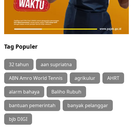
Tag Populer
32 tahun
aan supriatna
ABN Amro World Tennis
agrikulur
AHRT
alarm bahaya
Baliho Rubuh
bantuan pemerintah
banyak pelanggar
bjb DIGI