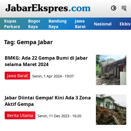
Kupas
Bogor
Bandung
Jawa
Nasional
Ekbis
Perkara
Raya
Raya
Barat
Tag:
Gempa Jabar
BMKG: Ada 22 Gempa Bumi di Jabar
selama Maret 2024
Jawa Barat
Senin, 1 Apr 2024 - 19:07
Jabar Diintai Gempa! Kini Ada 3 Zona
Aktif Gempa
Berita Utama
Senin, 11 Des 2023 - 16:20