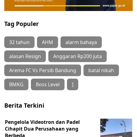
Tag Populer
32 tahun
AHM
alarm bahaya
alasan Resign
Anggaran Rp200 juta
Arema FC Vs Persib Bandung
batal nikah
BMKG
Boss Level
]
Berita Terkini
Pengelola Videotron dan Padel
Cihapit Dua Perusahaan yang
Berbeda