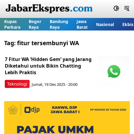
Kupas
Bogor
Bandung
Jawa
Nasional
Ekbis
Perkara
Raya
Raya
Barat
Tag:
fitur tersembunyi WA
7 Fitur WA ‘Hidden Gem’ yang Jarang
Diketahui untuk Bikin Chatting
Lebih Praktis
Teknologi
Jumat, 19 Des 2025 - 20:00