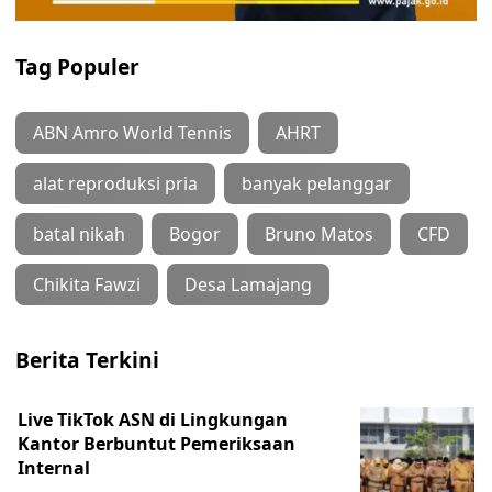
Tag Populer
ABN Amro World Tennis
AHRT
alat reproduksi pria
banyak pelanggar
batal nikah
Bogor
Bruno Matos
CFD
Chikita Fawzi
Desa Lamajang
Berita Terkini
Live TikTok ASN di Lingkungan
Kantor Berbuntut Pemeriksaan
Internal