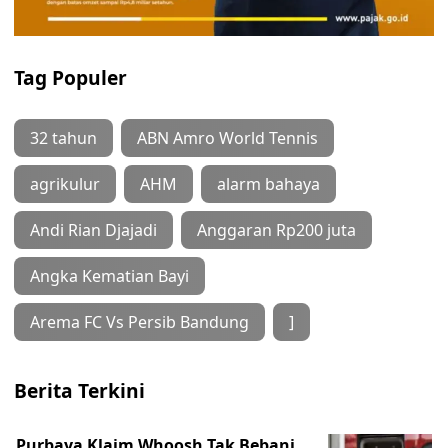
Tag Populer
32 tahun
ABN Amro World Tennis
agrikulur
AHM
alarm bahaya
Andi Rian Djajadi
Anggaran Rp200 juta
Angka Kematian Bayi
Arema FC Vs Persib Bandung
]
Berita Terkini
Purbaya Klaim Whoosh Tak Bebani