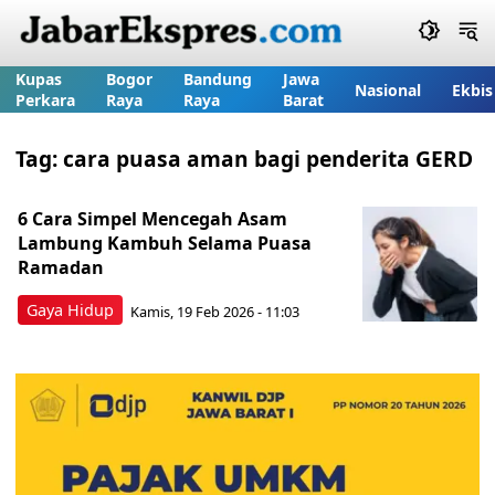
Kupas
Bogor
Bandung
Jawa
Nasional
Ekbis
Perkara
Raya
Raya
Barat
Tag:
cara puasa aman bagi penderita GERD
6 Cara Simpel Mencegah Asam
Lambung Kambuh Selama Puasa
Ramadan
Gaya Hidup
Kamis, 19 Feb 2026 - 11:03