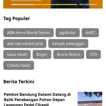
Tag Populer
ABN Amro World Tennis
agrikulur
AHRT
alat reproduksi pria
banyak pelanggar
batal nikah
Bogor
Bruno Matos
CFD
Chikita Fawzi
Berita Terkini
Pemkot Bandung Dalami Dalang di
Balik Penebangan Pohon Depan
Lapangan Padel Cihapit