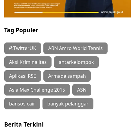
Tag Populer
@TwitterUK
ABN Amro World Tennis
Aksi Kriminalitas
antarkelompok
Aplikasi RSE
Armada sampah
Asia Max Challenge 2015
ASN
bansos cair
banyak pelanggar
Berita Terkini