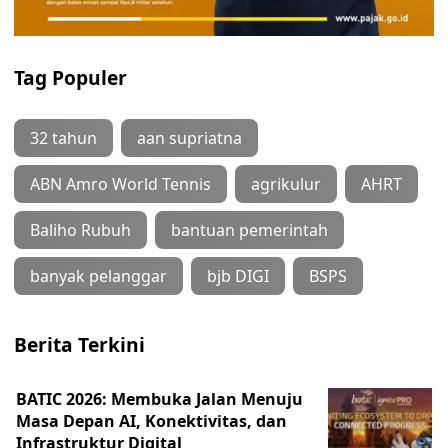
Tag Populer
32 tahun
aan supriatna
ABN Amro World Tennis
agrikulur
AHRT
Baliho Rubuh
bantuan pemerintah
banyak pelanggar
bjb DIGI
BSPS
Berita Terkini
BATIC 2026: Membuka Jalan Menuju
Masa Depan AI, Konektivitas, dan
Infrastruktur Digital