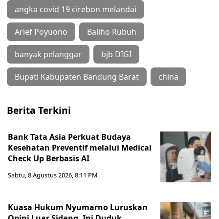
angka covid 19 cirebon melandai
Arief Poyuono
Baliho Rubuh
banyak pelanggar
bjb DIGI
Bupati Kabupaten Bandung Barat
china
Berita Terkini
Bank Tata Asia Perkuat Budaya
Kesehatan Preventif melalui Medical
Check Up Berbasis AI
Sabtu, 8 Agustus 2026, 8:11 PM
Kuasa Hukum Nyumarno Luruskan
Opini Luar Sidang, Ini Duduk