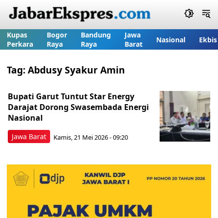
Kupas
Bogor
Bandung
Jawa
Nasional
Ekbis
Perkara
Raya
Raya
Barat
Tag:
Abdusy Syakur Amin
Bupati Garut Tuntut Star Energy
Darajat Dorong Swasembada Energi
Nasional
Jawa Barat
Kamis, 21 Mei 2026 - 09:20