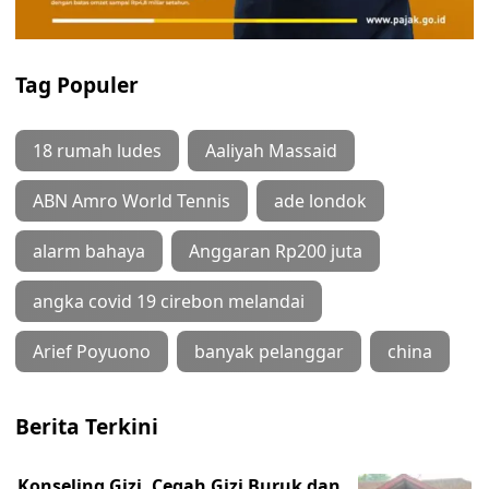
Tag Populer
18 rumah ludes
Aaliyah Massaid
ABN Amro World Tennis
ade londok
alarm bahaya
Anggaran Rp200 juta
angka covid 19 cirebon melandai
Arief Poyuono
banyak pelanggar
china
Berita Terkini
Konseling Gizi, Cegah Gizi Buruk dan