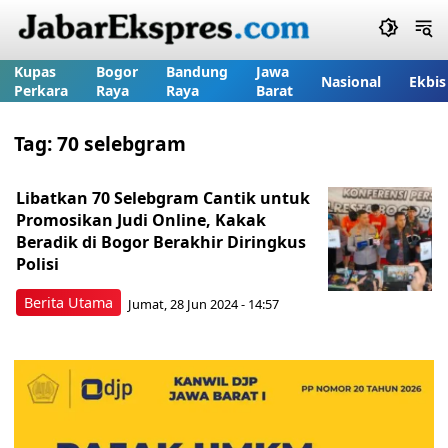
Kupas
Bogor
Bandung
Jawa
Nasional
Ekbis
Perkara
Raya
Raya
Barat
Tag:
70 selebgram
Libatkan 70 Selebgram Cantik untuk
Promosikan Judi Online, Kakak
Beradik di Bogor Berakhir Diringkus
Polisi
Berita Utama
Jumat, 28 Jun 2024 - 14:57