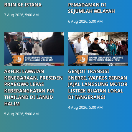
BRIN KE ISTANA
PEMADAMAN DI
SEJUMLAH WILAYAH
7 Aug 2026, 5:00 AM
6 Aug 2026, 5:00 AM
AKHIRI LAWATAN
GENJOT TRANSISI
KENEGARAAN, PRESIDEN
ENERGI, WAPRES GIBRAN
PRABOWO LEPAS
JAJAL LANGSUNG MOTOR
KEBERANGKATAN PM
LISTRIK BUATAN LOKAL
THAILAND DI LANUD
DI TANGERANG!
HALIM
4 Aug 2026, 5:00 AM
5 Aug 2026, 5:00 AM