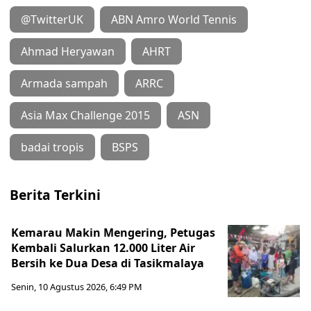
@TwitterUK
ABN Amro World Tennis
Ahmad Heryawan
AHRT
Armada sampah
ARRC
Asia Max Challenge 2015
ASN
badai tropis
BSPS
Berita Terkini
Kemarau Makin Mengering, Petugas
Kembali Salurkan 12.000 Liter Air
Bersih ke Dua Desa di Tasikmalaya
Senin, 10 Agustus 2026, 6:49 PM