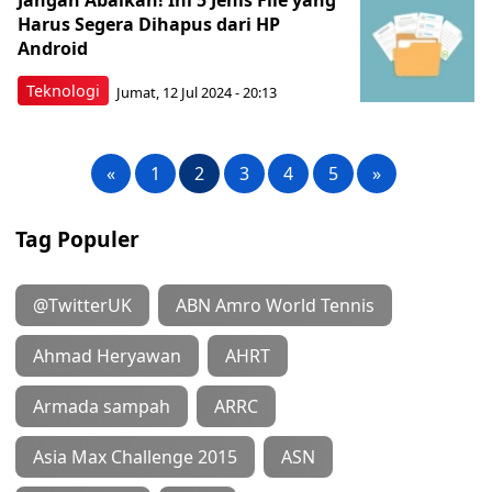
Harus Segera Dihapus dari HP
Android
Teknologi
Jumat, 12 Jul 2024 - 20:13
«
1
2
3
4
5
»
Tag Populer
@TwitterUK
ABN Amro World Tennis
Ahmad Heryawan
AHRT
Armada sampah
ARRC
Asia Max Challenge 2015
ASN