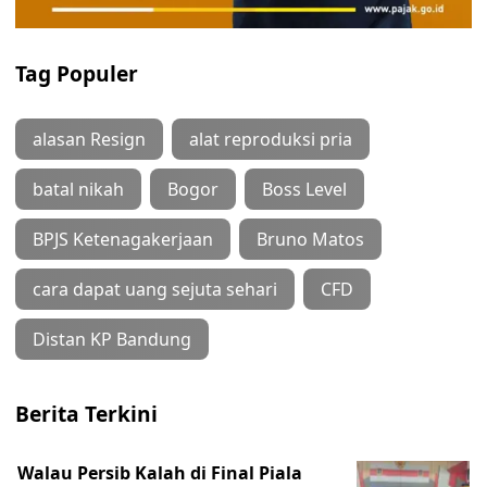
Tag Populer
alasan Resign
alat reproduksi pria
batal nikah
Bogor
Boss Level
BPJS Ketenagakerjaan
Bruno Matos
cara dapat uang sejuta sehari
CFD
Distan KP Bandung
Berita Terkini
Walau Persib Kalah di Final Piala