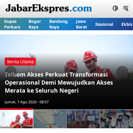
Kupas
Bogor
Bandung
Jawa
Nasional
Ekbis
Perkara
Raya
Raya
Barat
Berita Utama
Telkom Akses Perkuat Transformasi
Previous
Nex
Operasional Demi Mewujudkan Akses
Merata ke Seluruh Negeri
Jumat, 7 Agu 2026 - 08:57