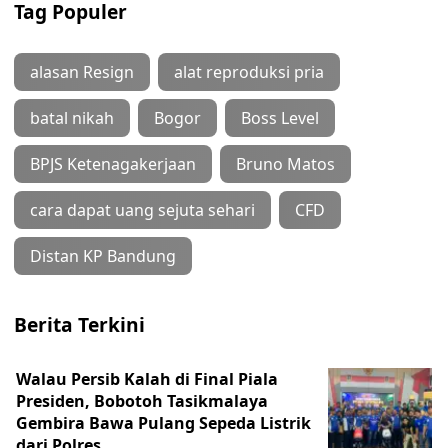
Tag Populer
alasan Resign
alat reproduksi pria
batal nikah
Bogor
Boss Level
BPJS Ketenagakerjaan
Bruno Matos
cara dapat uang sejuta sehari
CFD
Distan KP Bandung
Berita Terkini
Walau Persib Kalah di Final Piala
Presiden, Bobotoh Tasikmalaya
Gembira Bawa Pulang Sepeda Listrik
dari Polres