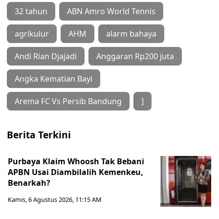
32 tahun
ABN Amro World Tennis
agrikulur
AHM
alarm bahaya
Andi Rian Djajadi
Anggaran Rp200 juta
Angka Kematian Bayi
Arema FC Vs Persib Bandung
]
Berita Terkini
Purbaya Klaim Whoosh Tak Bebani
APBN Usai Diambilalih Kemenkeu,
Benarkah?
Kamis, 6 Agustus 2026, 11:15 AM