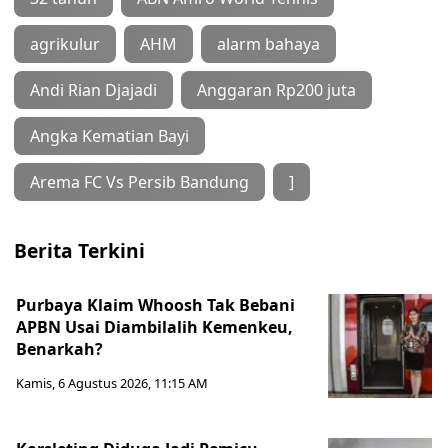
agrikulur
AHM
alarm bahaya
Andi Rian Djajadi
Anggaran Rp200 juta
Angka Kematian Bayi
Arema FC Vs Persib Bandung
]
Berita Terkini
Purbaya Klaim Whoosh Tak Bebani
APBN Usai Diambilalih Kemenkeu,
Benarkah?
Kamis, 6 Agustus 2026, 11:15 AM