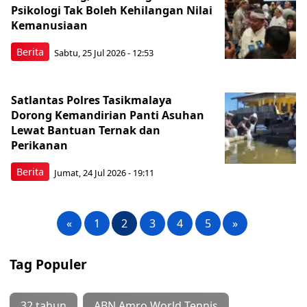
Psikologi Tak Boleh Kehilangan Nilai
Kemanusiaan
Berita
Sabtu, 25 Jul 2026 - 12:53
Satlantas Polres Tasikmalaya
Dorong Kemandirian Panti Asuhan
Lewat Bantuan Ternak dan
Perikanan
Berita
Jumat, 24 Jul 2026 - 19:11
«
1
2
3
4
5
»
Tag Populer
32 tahun
ABN Amro World Tennis