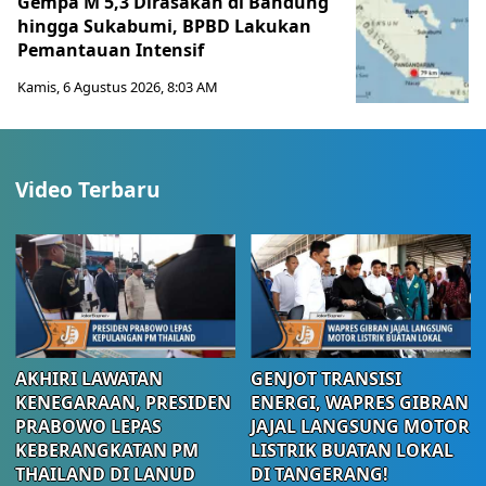
Gempa M 5,3 Dirasakan di Bandung
hingga Sukabumi, BPBD Lakukan
Pemantauan Intensif
Kamis, 6 Agustus 2026, 8:03 AM
Video Terbaru
AKHIRI LAWATAN
GENJOT TRANSISI
KENEGARAAN, PRESIDEN
ENERGI, WAPRES GIBRAN
PRABOWO LEPAS
JAJAL LANGSUNG MOTOR
KEBERANGKATAN PM
LISTRIK BUATAN LOKAL
THAILAND DI LANUD
DI TANGERANG!