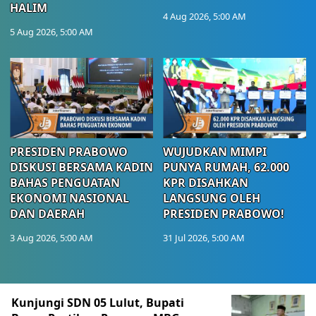
HALIM
4 Aug 2026, 5:00 AM
5 Aug 2026, 5:00 AM
PRESIDEN PRABOWO
WUJUDKAN MIMPI
DISKUSI BERSAMA KADIN
PUNYA RUMAH, 62.000
BAHAS PENGUATAN
KPR DISAHKAN
EKONOMI NASIONAL
LANGSUNG OLEH
DAN DAERAH
PRESIDEN PRABOWO!
3 Aug 2026, 5:00 AM
31 Jul 2026, 5:00 AM
Berita Terkini Lainnya
Kunjungi SDN 05 Lulut, Bupati