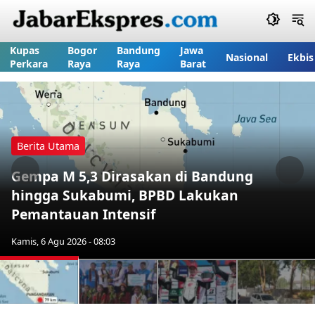
Kupas
Bogor
Bandung
Jawa
Nasional
Ekbis
Perkara
Raya
Raya
Barat
Berita Utama
Gempa M 5,3 Dirasakan di Bandung
Previous
Nex
hingga Sukabumi, BPBD Lakukan
Pemantauan Intensif
Kamis, 6 Agu 2026 - 08:03