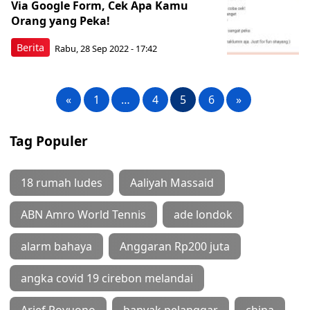
Via Google Form, Cek Apa Kamu
Orang yang Peka!
Berita
Rabu, 28 Sep 2022 - 17:42
«
1
…
4
5
6
»
Tag Populer
18 rumah ludes
Aaliyah Massaid
ABN Amro World Tennis
ade londok
alarm bahaya
Anggaran Rp200 juta
angka covid 19 cirebon melandai
Arief Poyuono
banyak pelanggar
china