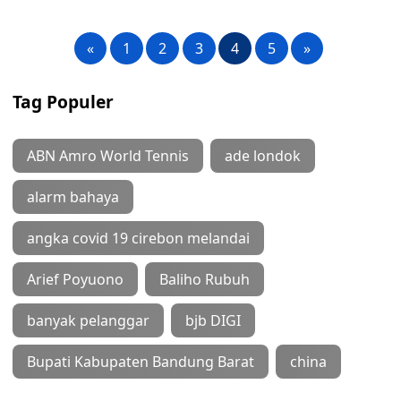
«
1
2
3
4
5
»
Tag Populer
ABN Amro World Tennis
ade londok
alarm bahaya
angka covid 19 cirebon melandai
Arief Poyuono
Baliho Rubuh
banyak pelanggar
bjb DIGI
Bupati Kabupaten Bandung Barat
china