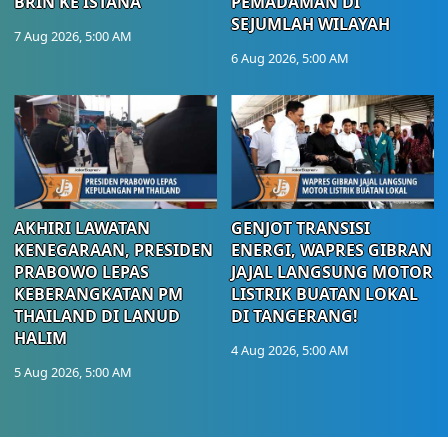
BRIN KE ISTANA
PEMADAMAN DI
SEJUMLAH WILAYAH
7 Aug 2026, 5:00 AM
6 Aug 2026, 5:00 AM
AKHIRI LAWATAN
GENJOT TRANSISI
KENEGARAAN, PRESIDEN
ENERGI, WAPRES GIBRAN
PRABOWO LEPAS
JAJAL LANGSUNG MOTOR
KEBERANGKATAN PM
LISTRIK BUATAN LOKAL
THAILAND DI LANUD
DI TANGERANG!
HALIM
4 Aug 2026, 5:00 AM
5 Aug 2026, 5:00 AM