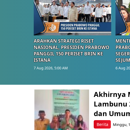
ARAHKAN STRATEGI RISET
MENTE
NASIONAL, PRESIDEN PRABOWO
PRAB
PANGGIL 150 PERISET BRIN KE
SEGER
ISTANA
SEJUM
7 Aug 2026, 5:00 AM
6 Aug 20
Berita Terkini Lainnya
Akhirnya 
Lambunu 2
dan Umum
Berita
Minggu, 1