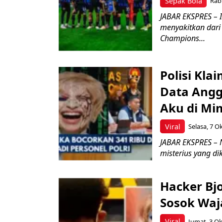
Sepak Bola
Rabu
JABAR EKSPRES – 
menyakitkan dari 
Champions...
Polisi Kla
Data Angg
Aku di Mi
Viral
Selasa, 7 O
JABAR EKSPRES – N
misterius yang di
Hacker Bjo
Sosok Waja
Viral
Jumat, 3 Ok