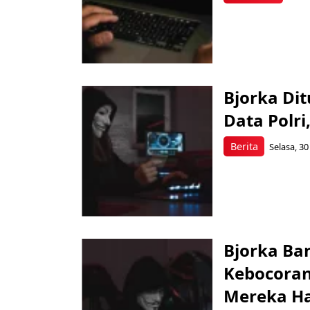
Bjorka Di
Data Polri
Berita
Selasa, 30
Bjorka Ba
Kebocoran 
Mereka Ha