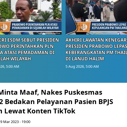
RI ESDM SEBUT PRESIDEN
AKHIRI LAWATAN KENEGAR
OWO PERINTAHKAN PLN
PRESIDEN PRABOWO LEPA
A ATASI PEMADAMAN DI
KEBERANGKATAN PM THAI
LAH WILAYAH
DI LANUD HALIM
26, 5:00 AM
5 Aug 2026, 5:00 AM
Minta Maaf, Nakes Puskesmas
 Bedakan Pelayanan Pasien BPJS
 Lewat Konten TikTok
9 Mar 2023 - 19:00