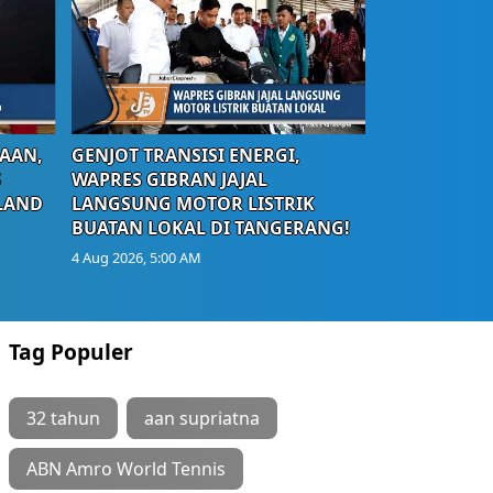
AAN,
GENJOT TRANSISI ENERGI,
S
WAPRES GIBRAN JAJAL
LAND
LANGSUNG MOTOR LISTRIK
BUATAN LOKAL DI TANGERANG!
4 Aug 2026, 5:00 AM
Tag Populer
32 tahun
aan supriatna
ABN Amro World Tennis