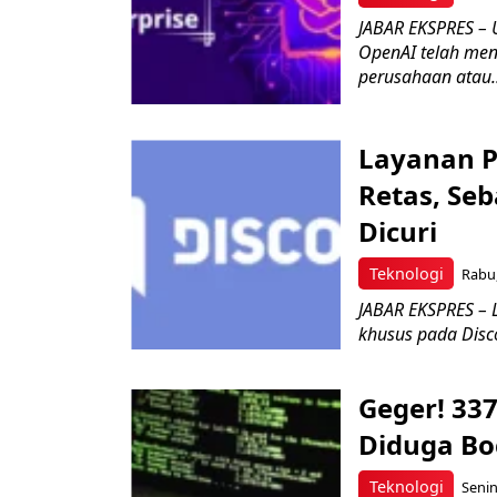
JABAR EKSPRES – 
OpenAI telah men
perusahaan atau..
Layanan P
Retas, Se
Dicuri
Teknologi
Rabu,
JABAR EKSPRES –
khusus pada Disco
Geger! 33
Diduga Bo
Teknologi
Senin