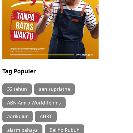
Tag Populer
32 tahun
aan supriatna
ABN Amro World Tennis
agrikulur
AHRT
alarm bahaya
Baliho Rubuh