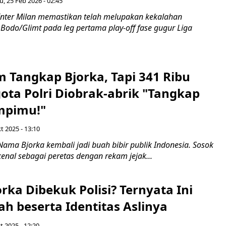
, 25 Feb 2026 - 02:45
Inter Milan memastikan telah melupakan kekalahan
Bodo/Glimt pada leg pertama play-off fase gugur Liga
im Tangkap Bjorka, Tapi 341 Ribu
ota Polri Diobrak-abrik "Tangkap
mpimu!"
kt 2025 - 13:10
ama Bjorka kembali jadi buah bibir publik Indonesia. Sosok
kenal sebagai peretas dengan rekam jejak...
rka Dibekuk Polisi? Ternyata Ini
h beserta Identitas Aslinya
t 2025 - 12:20