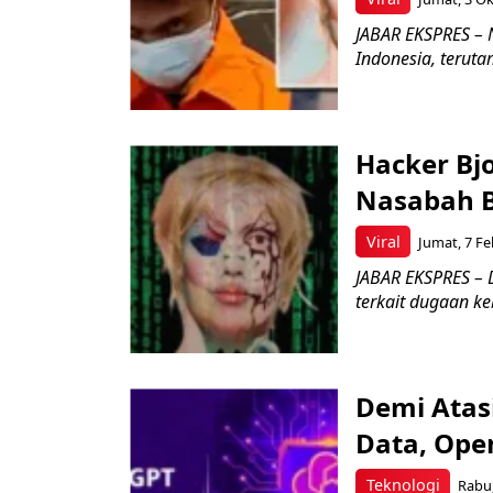
JABAR EKSPRES – 
Indonesia, teruta
Hacker Bjo
Nasabah B
Viral
Jumat, 7 Fe
JABAR EKSPRES –
terkait dugaan ke
Demi Atas
Data, Ope
Teknologi
Rabu,