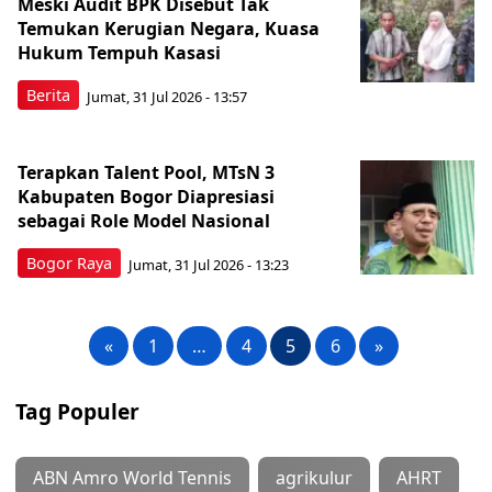
Meski Audit BPK Disebut Tak
Temukan Kerugian Negara, Kuasa
Hukum Tempuh Kasasi
Berita
Jumat, 31 Jul 2026 - 13:57
Terapkan Talent Pool, MTsN 3
Kabupaten Bogor Diapresiasi
sebagai Role Model Nasional
Bogor Raya
Jumat, 31 Jul 2026 - 13:23
«
1
…
4
5
6
»
Tag Populer
ABN Amro World Tennis
agrikulur
AHRT