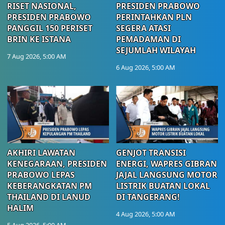
RISET NASIONAL,
PRESIDEN PRABOWO
PRESIDEN PRABOWO
PERINTAHKAN PLN
PANGGIL 150 PERISET
SEGERA ATASI
BRIN KE ISTANA
PEMADAMAN DI
SEJUMLAH WILAYAH
7 Aug 2026, 5:00 AM
6 Aug 2026, 5:00 AM
AKHIRI LAWATAN
GENJOT TRANSISI
KENEGARAAN, PRESIDEN
ENERGI, WAPRES GIBRAN
PRABOWO LEPAS
JAJAL LANGSUNG MOTOR
KEBERANGKATAN PM
LISTRIK BUATAN LOKAL
THAILAND DI LANUD
DI TANGERANG!
HALIM
4 Aug 2026, 5:00 AM
5 Aug 2026, 5:00 AM