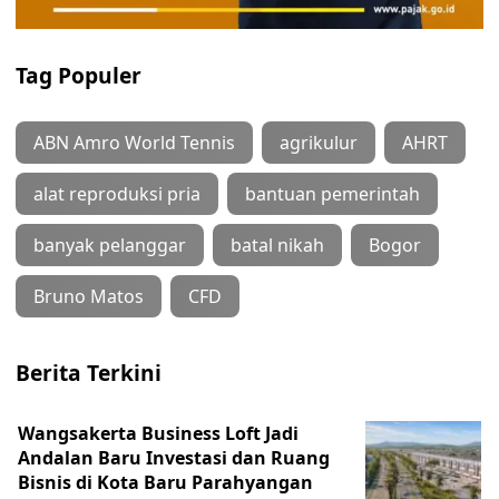
Tag Populer
ABN Amro World Tennis
agrikulur
AHRT
alat reproduksi pria
bantuan pemerintah
banyak pelanggar
batal nikah
Bogor
Bruno Matos
CFD
Berita Terkini
Wangsakerta Business Loft Jadi
Andalan Baru Investasi dan Ruang
Bisnis di Kota Baru Parahyangan