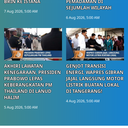
BRIN KE ISTANA
PEMADAMAN DI
SEJUMLAH WILAYAH
7 Aug 2026, 5:00 AM
6 Aug 2026, 5:00 AM
AKHIRI LAWATAN
GENJOT TRANSISI
KENEGARAAN, PRESIDEN
ENERGI, WAPRES GIBRAN
PRABOWO LEPAS
JAJAL LANGSUNG MOTOR
KEBERANGKATAN PM
LISTRIK BUATAN LOKAL
THAILAND DI LANUD
DI TANGERANG!
HALIM
4 Aug 2026, 5:00 AM
5 Aug 2026, 5:00 AM