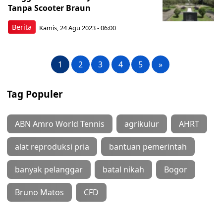
Tanpa Scooter Braun
Berita
Kamis, 24 Agu 2023 - 06:00
1
2
3
4
5
»
Tag Populer
ABN Amro World Tennis
agrikulur
AHRT
alat reproduksi pria
bantuan pemerintah
banyak pelanggar
batal nikah
Bogor
Bruno Matos
CFD