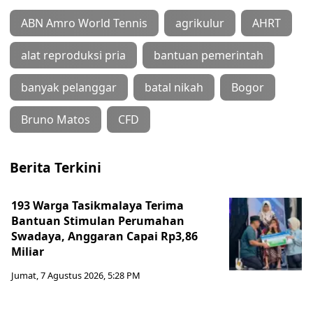
ABN Amro World Tennis
agrikulur
AHRT
alat reproduksi pria
bantuan pemerintah
banyak pelanggar
batal nikah
Bogor
Bruno Matos
CFD
Berita Terkini
193 Warga Tasikmalaya Terima
Bantuan Stimulan Perumahan
Swadaya, Anggaran Capai Rp3,86
Miliar
Jumat, 7 Agustus 2026, 5:28 PM