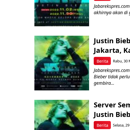
Jabarekspres.com 
akhirnya akan di g
Justin Bi
Jakarta, 
Berita
Rabu, 30 
Jabarekspres.com 
Bieber tidak per
gembira...
Server Se
Justin Bie
Berita
Selasa, 29