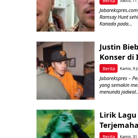
Berita
Sabtu, 11 
Jabarekspres.com
Ramsay Hunt sehi
Kanada pada...
Justin Bie
Konser di
Berita
Kamis, 9 J
Jabarekspres – P
yang semakin mem
menunda jadwal..
Lirik Lagu
Terjemaha
Berita
Kamis, 31