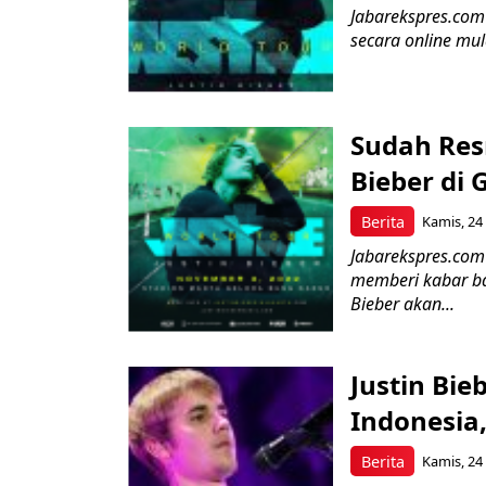
Jabarekspres.com –
secara online mula
Sudah Resm
Bieber di 
Berita
Kamis, 24
Jabarekspres.com 
memberi kabar bah
Bieber akan...
Justin Bie
Indonesia,
Berita
Kamis, 24