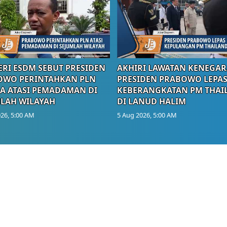
RI ESDM SEBUT PRESIDEN
AKHIRI LAWATAN KENEGAR
OWO PERINTAHKAN PLN
PRESIDEN PRABOWO LEPA
A ATASI PEMADAMAN DI
KEBERANGKATAN PM THAI
LAH WILAYAH
DI LANUD HALIM
26, 5:00 AM
5 Aug 2026, 5:00 AM