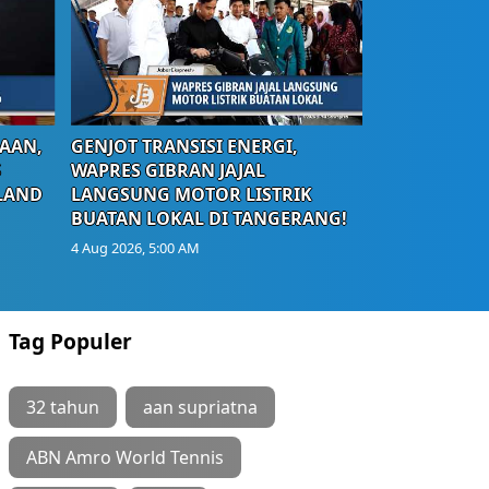
AAN,
GENJOT TRANSISI ENERGI,
S
WAPRES GIBRAN JAJAL
LAND
LANGSUNG MOTOR LISTRIK
BUATAN LOKAL DI TANGERANG!
4 Aug 2026, 5:00 AM
Tag Populer
32 tahun
aan supriatna
ABN Amro World Tennis