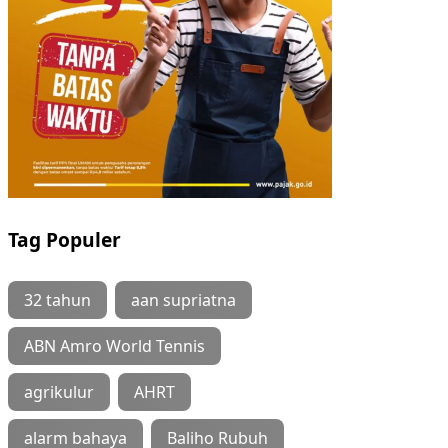
Tag Populer
32 tahun
aan supriatna
ABN Amro World Tennis
agrikulur
AHRT
alarm bahaya
Baliho Rubuh