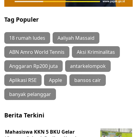
Tag Populer
18 rumah ludes
Aaliyah Massaid
ABN Amro World Tennis
Aksi Kriminalitas
Anggaran Rp200 juta
antarkelompok
Aplikasi RSE
Apple
bansos cair
banyak pelanggar
Berita Terkini
Mahasiswa KKN 5 BKU Gelar