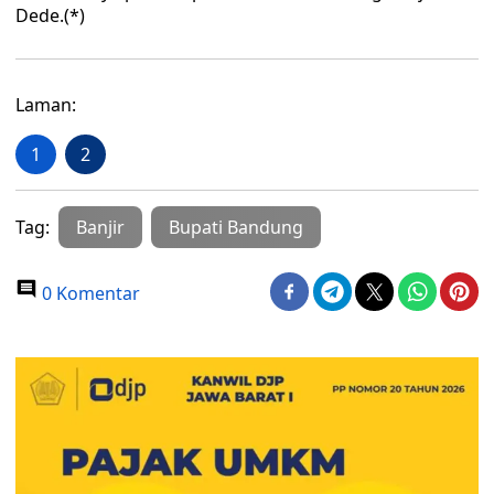
Dede.(*)
Laman:
1
2
Tag:
Banjir
Bupati Bandung
0 Komentar