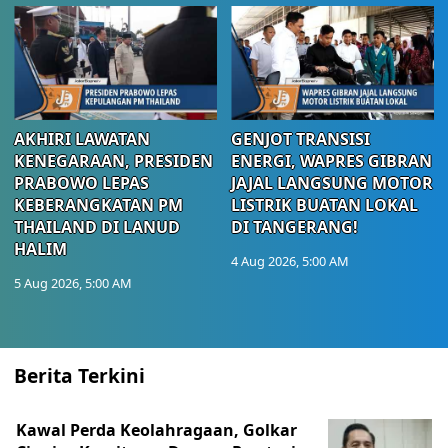
AKHIRI LAWATAN
GENJOT TRANSISI
KENEGARAAN, PRESIDEN
ENERGI, WAPRES GIBRAN
PRABOWO LEPAS
JAJAL LANGSUNG MOTOR
KEBERANGKATAN PM
LISTRIK BUATAN LOKAL
THAILAND DI LANUD
DI TANGERANG!
HALIM
4 Aug 2026, 5:00 AM
5 Aug 2026, 5:00 AM
Berita Terkini
Kawal Perda Keolahragaan, Golkar