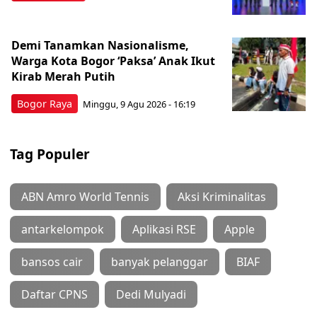
Demi Tanamkan Nasionalisme,
Warga Kota Bogor ‘Paksa’ Anak Ikut
Kirab Merah Putih
Bogor Raya
Minggu, 9 Agu 2026 - 16:19
Tag Populer
ABN Amro World Tennis
Aksi Kriminalitas
antarkelompok
Aplikasi RSE
Apple
bansos cair
banyak pelanggar
BIAF
Daftar CPNS
Dedi Mulyadi