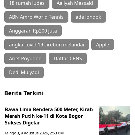
18 rumah ludes
Aaliyah Massaid
ABN Amro World Tennis
ade londok
Anggaran Rp200 juta
angka covid 19 cirebon melandai
Apple
Arief Poyuono
Daftar CPNS
Dedi Mulyadi
Berita Terkini
Bawa Lima Bendera 500 Meter, Kirab
Merah Putih ke-11 di Kota Bogor
Sukses Digelar
Minggu, 9 Agustus 2026, 2:53 PM