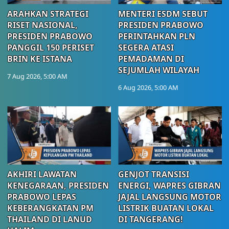
ARAHKAN STRATEGI
MENTERI ESDM SEBUT
RISET NASIONAL,
PRESIDEN PRABOWO
PRESIDEN PRABOWO
PERINTAHKAN PLN
PANGGIL 150 PERISET
SEGERA ATASI
BRIN KE ISTANA
PEMADAMAN DI
SEJUMLAH WILAYAH
7 Aug 2026, 5:00 AM
6 Aug 2026, 5:00 AM
AKHIRI LAWATAN
GENJOT TRANSISI
KENEGARAAN, PRESIDEN
ENERGI, WAPRES GIBRAN
PRABOWO LEPAS
JAJAL LANGSUNG MOTOR
KEBERANGKATAN PM
LISTRIK BUATAN LOKAL
THAILAND DI LANUD
DI TANGERANG!