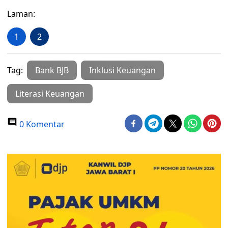
Laman:
1
2
Tag:
Bank BJB
Inklusi Keuangan
Literasi Keuangan
0 Komentar