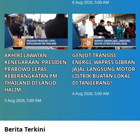
6 Aug 2026, 5:00 AM
AKHIRI LAWATAN
GENJOT TRANSISI
KENEGARAAN, PRESIDEN
ENERGI, WAPRES GIBRAN
PRABOWO LEPAS
JAJAL LANGSUNG MOTOR
KEBERANGKATAN PM
LISTRIK BUATAN LOKAL
THAILAND DI LANUD
DI TANGERANG!
HALIM
4 Aug 2026, 5:00 AM
5 Aug 2026, 5:00 AM
Berita Terkini