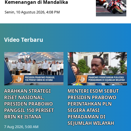
Kemenangan di Mandalika
Senin, 10 Agustus 2026, 4:08 PM
Video Terbaru
ARAHKAN STRATEGI
MENTERI ESDM SEBUT
RISET NASIONAL,
PRESIDEN PRABOWO
PRESIDEN PRABOWO
PERINTAHKAN PLN
PANGGIL 150 PERISET
SEGERA ATASI
BRIN KE ISTANA
PEMADAMAN DI
SEJUMLAH WILAYAH
7 Aug 2026, 5:00 AM