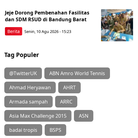
Jeje Dorong Pembenahan Fasilitas
dan SDM RSUD di Bandung Barat
Berita
Senin, 10 Agu 2026 - 15:23
Tag Populer
@TwitterUK
ABN Amro World Tennis
Ahmad Heryawan
AHRT
Armada sampah
ARRC
Asia Max Challenge 2015
ASN
badai tropis
BSPS