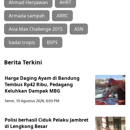
Ahmad Heryawan
AHRT
Armada sampah
ARRC
Asia Max Challenge 2015
ASN
badai tropis
BSPS
Berita Terkini
Harga Daging Ayam di Bandung
Tembus Rp42 Ribu, Pedagang
Keluhkan Dampak MBG
Senin, 10 Agustus 2026, 6:03 PM
Polisi berhasil Ciduk Pelaku Jambret
di Lengkong Besar