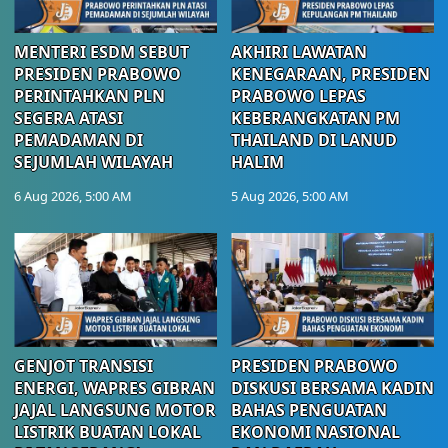
MENTERI ESDM SEBUT
AKHIRI LAWATAN
PRESIDEN PRABOWO
KENEGARAAN, PRESIDEN
PERINTAHKAN PLN
PRABOWO LEPAS
SEGERA ATASI
KEBERANGKATAN PM
PEMADAMAN DI
THAILAND DI LANUD
SEJUMLAH WILAYAH
HALIM
6 Aug 2026, 5:00 AM
5 Aug 2026, 5:00 AM
GENJOT TRANSISI
PRESIDEN PRABOWO
ENERGI, WAPRES GIBRAN
DISKUSI BERSAMA KADIN
JAJAL LANGSUNG MOTOR
BAHAS PENGUATAN
LISTRIK BUATAN LOKAL
EKONOMI NASIONAL