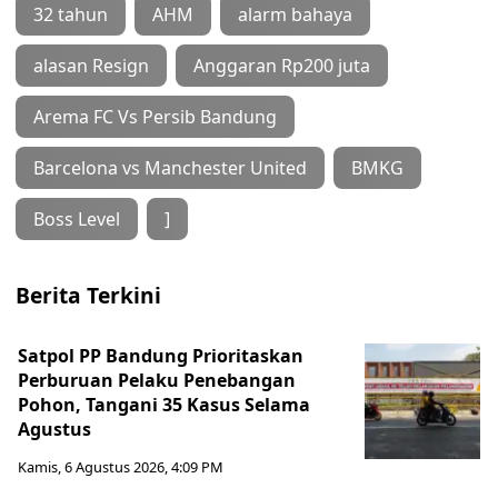
32 tahun
AHM
alarm bahaya
alasan Resign
Anggaran Rp200 juta
Arema FC Vs Persib Bandung
Barcelona vs Manchester United
BMKG
Boss Level
]
Berita Terkini
Satpol PP Bandung Prioritaskan
Perburuan Pelaku Penebangan
Pohon, Tangani 35 Kasus Selama
Agustus
Kamis, 6 Agustus 2026, 4:09 PM