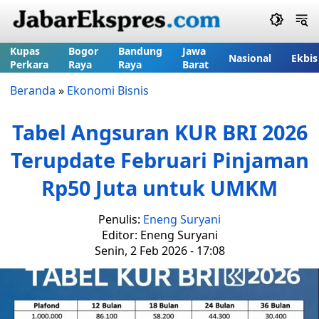
Kupas
Bogor
Bandung
Jawa
Nasional
Ekbis
Perkara
Raya
Raya
Barat
Beranda
»
Ekonomi Bisnis
Tabel Angsuran KUR BRI 2026
Terupdate Februari Pinjaman
Rp50 Juta untuk UMKM
Penulis:
Eneng Suryani
Editor: Eneng Suryani
Senin, 2 Feb 2026 - 17:08