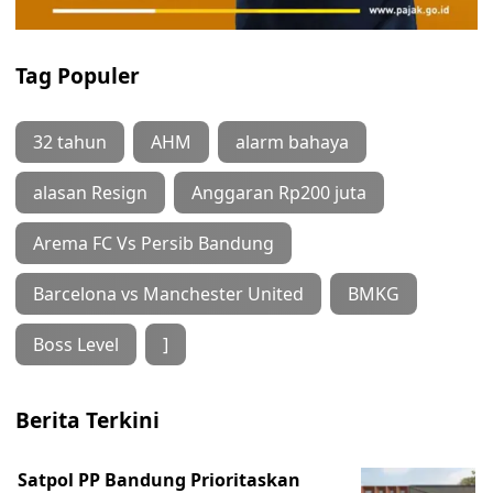
Tag Populer
32 tahun
AHM
alarm bahaya
alasan Resign
Anggaran Rp200 juta
Arema FC Vs Persib Bandung
Barcelona vs Manchester United
BMKG
Boss Level
]
Berita Terkini
Satpol PP Bandung Prioritaskan