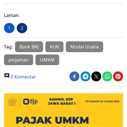
Laman:
1
2
Tag:
Bank BRI
KUR
Modal Usaha
pinjaman
UMKM
0 Komentar