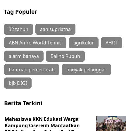
Tag Populer
32 tahun
aan supriatna
ABN Amro World Tennis
agrikulur
AHRT
alarm bahaya
Baliho Rubuh
bantuan pemerintah
banyak pelanggar
bjb DIGI
Berita Terkini
Mahasiswa KKN Edukasi Warga
Kampung Cisereuh Manfaatkan