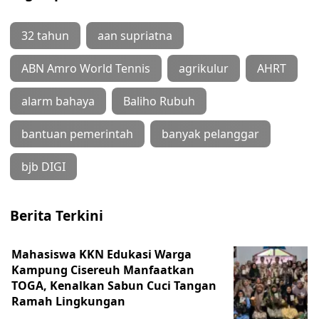
32 tahun
aan supriatna
ABN Amro World Tennis
agrikulur
AHRT
alarm bahaya
Baliho Rubuh
bantuan pemerintah
banyak pelanggar
bjb DIGI
Berita Terkini
Mahasiswa KKN Edukasi Warga
Kampung Cisereuh Manfaatkan
TOGA, Kenalkan Sabun Cuci Tangan
Ramah Lingkungan