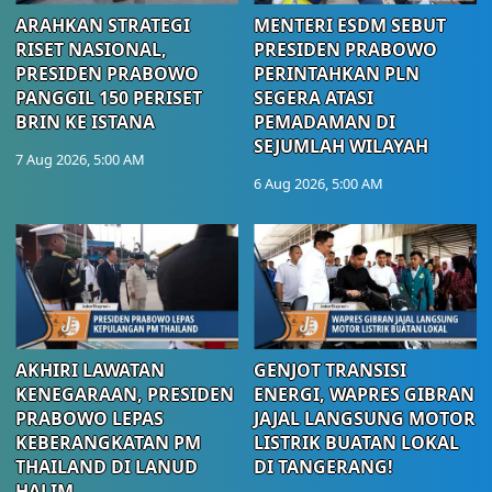
ARAHKAN STRATEGI
MENTERI ESDM SEBUT
RISET NASIONAL,
PRESIDEN PRABOWO
PRESIDEN PRABOWO
PERINTAHKAN PLN
PANGGIL 150 PERISET
SEGERA ATASI
BRIN KE ISTANA
PEMADAMAN DI
SEJUMLAH WILAYAH
7 Aug 2026, 5:00 AM
6 Aug 2026, 5:00 AM
AKHIRI LAWATAN
GENJOT TRANSISI
KENEGARAAN, PRESIDEN
ENERGI, WAPRES GIBRAN
PRABOWO LEPAS
JAJAL LANGSUNG MOTOR
KEBERANGKATAN PM
LISTRIK BUATAN LOKAL
THAILAND DI LANUD
DI TANGERANG!
HALIM