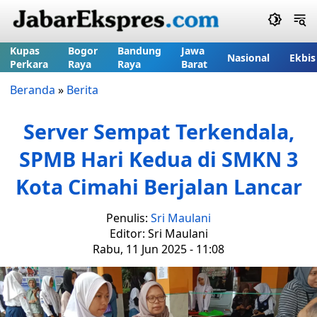
Kupas
Bogor
Bandung
Jawa
Nasional
Ekbis
Perkara
Raya
Raya
Barat
Beranda
»
Berita
Server Sempat Terkendala,
SPMB Hari Kedua di SMKN 3
Kota Cimahi Berjalan Lancar
Penulis:
Sri Maulani
Editor: Sri Maulani
Rabu, 11 Jun 2025 - 11:08