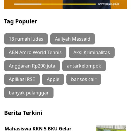
Tag Populer
18 rumah ludes
Aaliyah Massaid
ABN Amro World Tennis
Aksi Kriminalitas
Anggaran Rp200 juta
antarkelompok
Aplikasi RSE
Apple
bansos cair
banyak pelanggar
Berita Terkini
Mahasiswa KKN 5 BKU Gelar