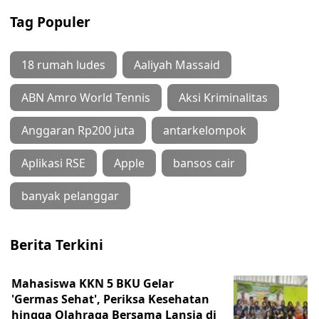
Tag Populer
18 rumah ludes
Aaliyah Massaid
ABN Amro World Tennis
Aksi Kriminalitas
Anggaran Rp200 juta
antarkelompok
Aplikasi RSE
Apple
bansos cair
banyak pelanggar
Berita Terkini
Mahasiswa KKN 5 BKU Gelar
'Germas Sehat', Periksa Kesehatan
hingga Olahraga Bersama Lansia di