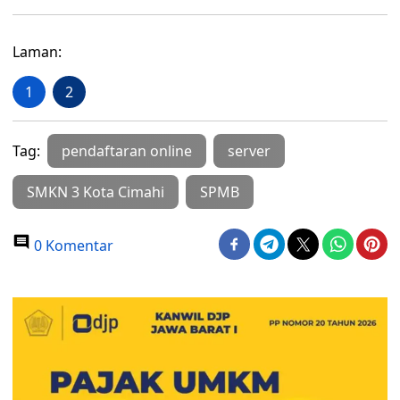
Laman:
1
2
Tag:
pendaftaran online
server
SMKN 3 Kota Cimahi
SPMB
0 Komentar