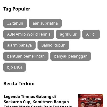
Tag Populer
32 tahun
aan supriatna
ABN Amro World Tennis
agrikulur
AHRT
alarm bahaya
Baliho Rubuh
bantuan pemerintah
banyak pelanggar
bjb DIGI
Berita Terkini
Legenda Timnas Gabung di
Soekarno Cup, Komitmen Bangun