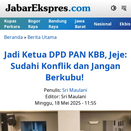
Kupas
Bogor
Bandung
Jawa
Nasional
Ekbis
Perkara
Raya
Raya
Barat
Beranda
»
Berita Utama
Jadi Ketua DPD PAN KBB, Jeje:
Sudahi Konflik dan Jangan
Berkubu!
Penulis:
Sri Maulani
Editor: Sri Maulani
Minggu, 18 Mei 2025 - 11:55