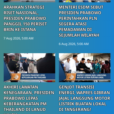
ARAHKAN STRATEGI
MENTERI ESDM SEBUT
RISET NASIONAL,
PRESIDEN PRABOWO
PRESIDEN PRABOWO
PERINTAHKAN PLN
PANGGIL 150 PERISET
SEGERA ATASI
BRIN KE ISTANA
PEMADAMAN DI
SEJUMLAH WILAYAH
7 Aug 2026, 5:00 AM
6 Aug 2026, 5:00 AM
AKHIRI LAWATAN
GENJOT TRANSISI
KENEGARAAN, PRESIDEN
ENERGI, WAPRES GIBRAN
PRABOWO LEPAS
JAJAL LANGSUNG MOTOR
KEBERANGKATAN PM
LISTRIK BUATAN LOKAL
THAILAND DI LANUD
DI TANGERANG!