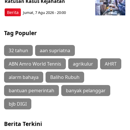
Ratusan Kasus Kejahatan
Berita
Jumat, 7 Agu 2026 - 20:00
Tag Populer
32 tahun
aan supriatna
ABN Amro World Tennis
agrikulur
AHRT
alarm bahaya
Baliho Rubuh
bantuan pemerintah
banyak pelanggar
bjb DIGI
Berita Terkini