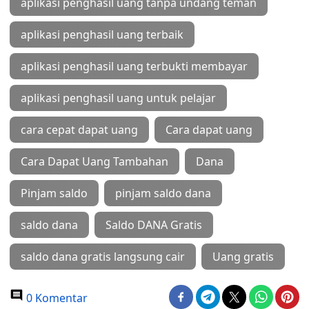
aplikasi penghasil uang tanpa undang teman
aplikasi penghasil uang terbaik
aplikasi penghasil uang terbukti membayar
aplikasi penghasil uang untuk pelajar
cara cepat dapat uang
Cara dapat uang
Cara Dapat Uang Tambahan
Dana
Pinjam saldo
pinjam saldo dana
saldo dana
Saldo DANA Gratis
saldo dana gratis langsung cair
Uang gratis
0 Komentar