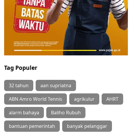
Tag Populer
32 tahun
aan supriatna
ABN Amro World Tennis
agrikulur
AHRT
alarm bahaya
Baliho Rubuh
bantuan pemerintah
banyak pelanggar