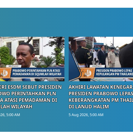
RI ESDM SEBUT PRESIDEN
AKHIRI LAWATAN KENEGAR
OWO PERINTAHKAN PLN
PRESIDEN PRABOWO LEPA
A ATASI PEMADAMAN DI
KEBERANGKATAN PM THAI
LAH WILAYAH
DI LANUD HALIM
26, 5:00 AM
5 Aug 2026, 5:00 AM