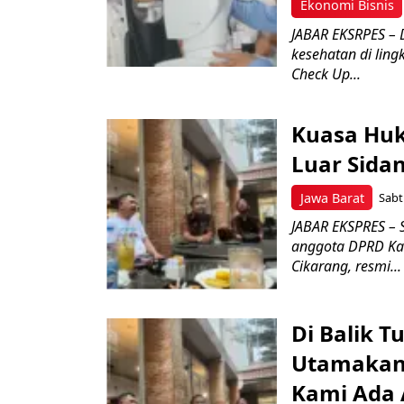
Ekonomi Bisnis
JABAR EKSRPES – 
kesehatan di lin
Check Up...
Kuasa Hu
Luar Sidan
Jawa Barat
Sabt
JABAR EKSPRES – 
anggota DPRD Kab
Cikarang, resmi...
Di Balik 
Utamakan
Kami Ada A