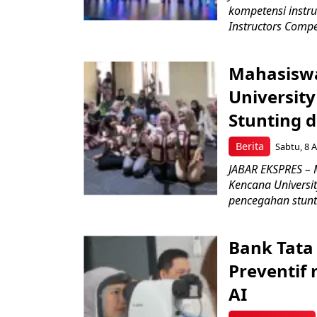
kompetensi instru
Instructors Compet
Mahasiswa
Universit
Stunting 
Berita
Sabtu, 8 A
JABAR EKSPRES – 
Kencana Universi
pencegahan stunti
Bank Tata
Preventif 
AI