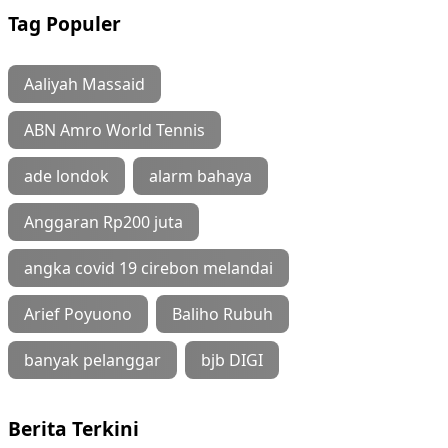
Tag Populer
Aaliyah Massaid
ABN Amro World Tennis
ade londok
alarm bahaya
Anggaran Rp200 juta
angka covid 19 cirebon melandai
Arief Poyuono
Baliho Rubuh
banyak pelanggar
bjb DIGI
Berita Terkini