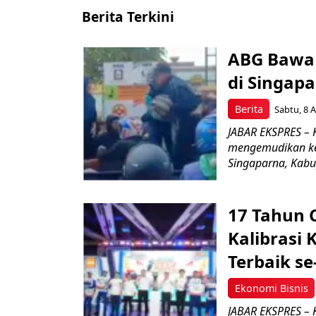
Berita Terkini
ABG Bawa 
di Singapa
Berita
Sabtu, 8 A
JABAR EKSPRES –
mengemudikan ken
Singaparna, Kabup
17 Tahun 
Kalibrasi 
Terbaik se
Ekonomi Bisnis
JABAR EKSPRES – 