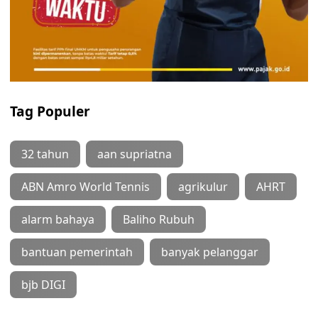
Tag Populer
32 tahun
aan supriatna
ABN Amro World Tennis
agrikulur
AHRT
alarm bahaya
Baliho Rubuh
bantuan pemerintah
banyak pelanggar
bjb DIGI