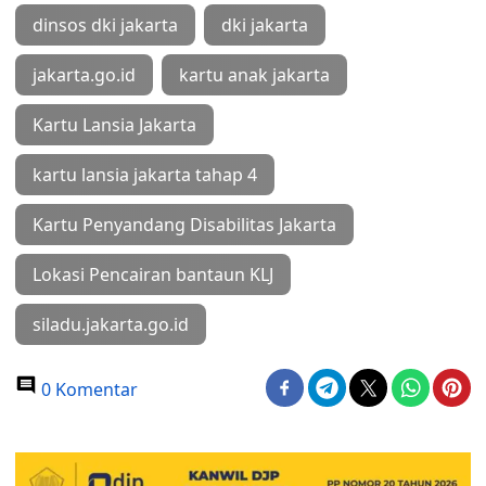
dinsos dki jakarta
dki jakarta
jakarta.go.id
kartu anak jakarta
Kartu Lansia Jakarta
kartu lansia jakarta tahap 4
Kartu Penyandang Disabilitas Jakarta
Lokasi Pencairan bantaun KLJ
siladu.jakarta.go.id
0 Komentar