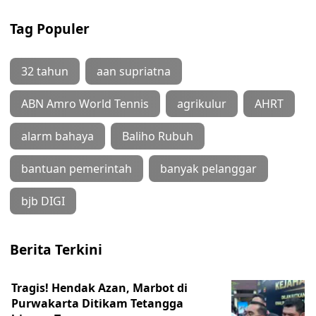
Tag Populer
32 tahun
aan supriatna
ABN Amro World Tennis
agrikulur
AHRT
alarm bahaya
Baliho Rubuh
bantuan pemerintah
banyak pelanggar
bjb DIGI
Berita Terkini
Tragis! Hendak Azan, Marbot di
Purwakarta Ditikam Tetangga