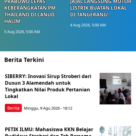
PRABOWO LEPAS
JAJAL LANGSUNG MOTOR
KEBERANGKATAN PM
LISTRIK BUATAN LOKAL
THAILAND DI LANUD
DI TANGERANG!
HALIM
4 Aug 2026, 5:00 AM
5 Aug 2026, 5:00 AM
Berita Terkini
SIBERRY: Inovasi Sirup Stroberi dari
Dusun 3 Alamendah untuk
Tingkatkan Nilai Produk Pertanian
Lokal
Berita
Minggu, 9 Agu 2026 - 18:12
PETIK ILMU: Mahasiswa KKN Belajar
Budidaya Stroberi dan Teh Bersama