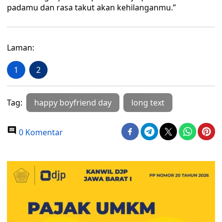
padamu dan rasa takut akan kehilanganmu.”
Laman:
1
2
Tag:
happy boyfriend day
long text
0 Komentar