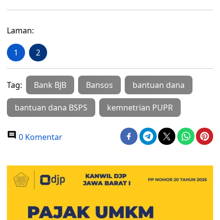
Laman:
1
2
Tag:
Bank BJB
Bansos
bantuan dana
bantuan dana BSPS
kemnetrian PUPR
0 Komentar