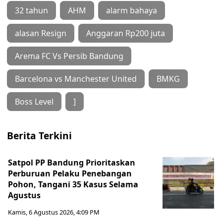
32 tahun
AHM
alarm bahaya
alasan Resign
Anggaran Rp200 juta
Arema FC Vs Persib Bandung
Barcelona vs Manchester United
BMKG
Boss Level
]
Berita Terkini
Satpol PP Bandung Prioritaskan
Perburuan Pelaku Penebangan
Pohon, Tangani 35 Kasus Selama
Agustus
Kamis, 6 Agustus 2026, 4:09 PM