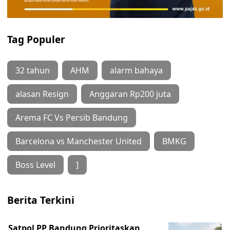
Tag Populer
32 tahun
AHM
alarm bahaya
alasan Resign
Anggaran Rp200 juta
Arema FC Vs Persib Bandung
Barcelona vs Manchester United
BMKG
Boss Level
]
Berita Terkini
Satpol PP Bandung Prioritaskan