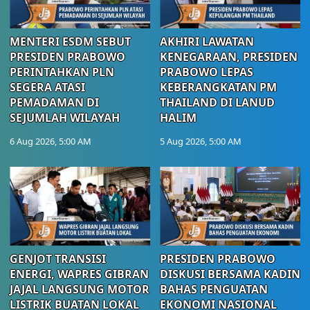
MENTERI ESDM SEBUT
AKHIRI LAWATAN
PRESIDEN PRABOWO
KENEGARAAN, PRESIDEN
PERINTAHKAN PLN
PRABOWO LEPAS
SEGERA ATASI
KEBERANGKATAN PM
PEMADAMAN DI
THAILAND DI LANUD
SEJUMLAH WILAYAH
HALIM
6 Aug 2026, 5:00 AM
5 Aug 2026, 5:00 AM
GENJOT TRANSISI
PRESIDEN PRABOWO
ENERGI, WAPRES GIBRAN
DISKUSI BERSAMA KADIN
JAJAL LANGSUNG MOTOR
BAHAS PENGUATAN
LISTRIK BUATAN LOKAL
EKONOMI NASIONAL