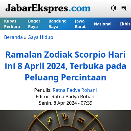
Kupas
Bogor
Bandung
Jawa
Nasional
Ekbis
Perkara
Raya
Raya
Barat
Beranda
»
Gaya Hidup
Ramalan Zodiak Scorpio Hari
ini 8 April 2024, Terbuka pada
Peluang Percintaan
Penulis:
Ratna Padya Rohani
Editor: Ratna Padya Rohani
Senin, 8 Apr 2024 - 07:39