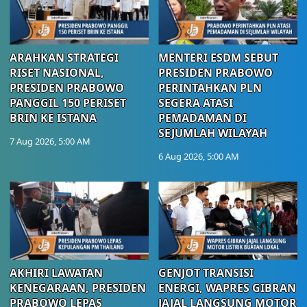
ARAHKAN STRATEGI
MENTERI ESDM SEBUT
RISET NASIONAL,
PRESIDEN PRABOWO
PRESIDEN PRABOWO
PERINTAHKAN PLN
PANGGIL 150 PERISET
SEGERA ATASI
BRIN KE ISTANA
PEMADAMAN DI
SEJUMLAH WILAYAH
7 Aug 2026, 5:00 AM
6 Aug 2026, 5:00 AM
AKHIRI LAWATAN
GENJOT TRANSISI
KENEGARAAN, PRESIDEN
ENERGI, WAPRES GIBRAN
PRABOWO LEPAS
JAJAL LANGSUNG MOTOR