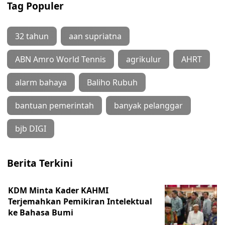
Tag Populer
32 tahun
aan supriatna
ABN Amro World Tennis
agrikulur
AHRT
alarm bahaya
Baliho Rubuh
bantuan pemerintah
banyak pelanggar
bjb DIGI
Berita Terkini
KDM Minta Kader KAHMI
Terjemahkan Pemikiran Intelektual
ke Bahasa Bumi