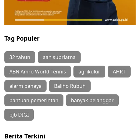
Tag Populer
32 tahun
aan supriatna
ABN Amro World Tennis
agrikulur
AHRT
alarm bahaya
Baliho Rubuh
bantuan pemerintah
banyak pelanggar
bjb DIGI
Berita Terkini