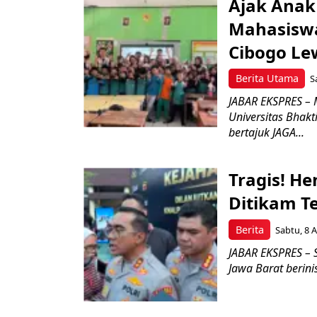
Ajak Anak
Mahasiswa
Cibogo Le
Berita Utama
S
JABAR EKSPRES – 
Universitas Bhak
bertajuk JAGA...
Tragis! H
Ditikam T
Berita
Sabtu, 8 A
JABAR EKSPRES – S
Jawa Barat berini