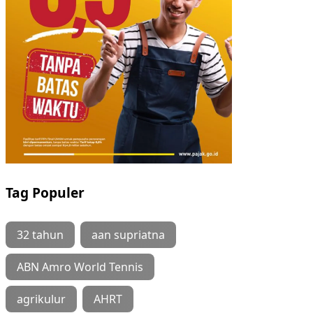
Tag Populer
32 tahun
aan supriatna
ABN Amro World Tennis
agrikulur
AHRT