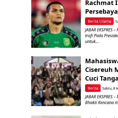
Rachmat I
Persebaya
Berita Utama
S
JABAR EKSPRES – 
trofi Piala Pres
untuk...
Mahasisw
Cisereuh 
Cuci Tang
Berita
Sabtu, 8 A
JABAR EKSPRES – 
Bhakti Kencana m