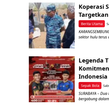
Koperasi 
Targetka
Berita Utama
S
KARANGSEMBUNG –
sektor hulu terus
Legenda T
Komitmen 
Indonesia
Sepak Bola
Sabt
SURABAYA – Dua l
bergabung dalam 