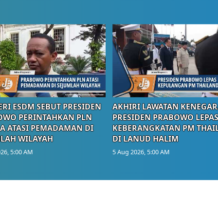
RI ESDM SEBUT PRESIDEN
AKHIRI LAWATAN KENEGAR
OWO PERINTAHKAN PLN
PRESIDEN PRABOWO LEPA
A ATASI PEMADAMAN DI
KEBERANGKATAN PM THAI
LAH WILAYAH
DI LANUD HALIM
26, 5:00 AM
5 Aug 2026, 5:00 AM