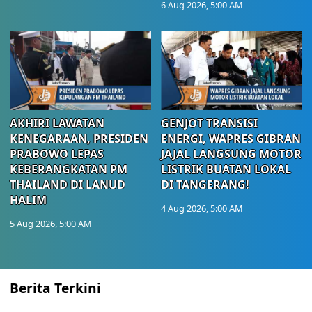
6 Aug 2026, 5:00 AM
AKHIRI LAWATAN
GENJOT TRANSISI
KENEGARAAN, PRESIDEN
ENERGI, WAPRES GIBRAN
PRABOWO LEPAS
JAJAL LANGSUNG MOTOR
KEBERANGKATAN PM
LISTRIK BUATAN LOKAL
THAILAND DI LANUD
DI TANGERANG!
HALIM
4 Aug 2026, 5:00 AM
5 Aug 2026, 5:00 AM
Berita Terkini