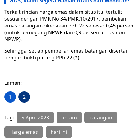
2023, Klaim Segera Hadiah Gratis dari Moonton!
Terkait rincian harga emas dalam situs itu, tertulis
sesuai dengan PMK No 34/PMK.10/2017, pembelian
emas batangan dikenakan PPh 22 sebesar 0,45 persen
(untuk pemegang NPWP dan 0,9 persen untuk non
NPWP).
Sehingga, setiap pembelian emas batangan disertai
dengan bukti potong PPh 22.(*)
Laman:
1
2
Tag:
5 April 2023
antam
batangan
Harga emas
hari ini