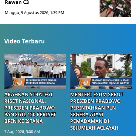
Rawan C3
Minggu, 9 Agustus 2026, 1:39 PM
Video Terbaru
ARAHKAN STRATEGI
MENTERI ESDM SEBUT
RISET NASIONAL,
PRESIDEN PRABOWO
PRESIDEN PRABOWO
PERINTAHKAN PLN
PANGGIL 150 PERISET
SEGERA ATASI
BRIN KE ISTANA
PEMADAMAN DI
SEJUMLAH WILAYAH
7 Aug 2026, 5:00 AM