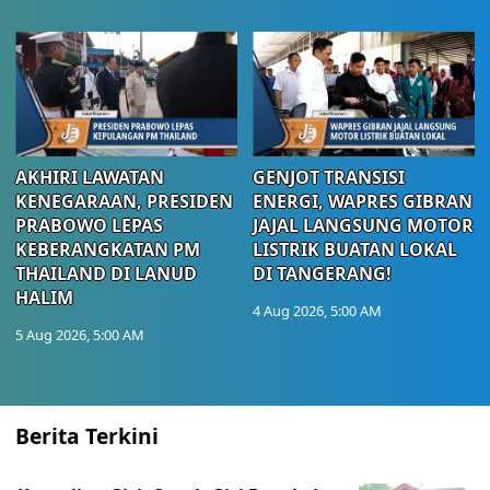
AKHIRI LAWATAN
GENJOT TRANSISI
KENEGARAAN, PRESIDEN
ENERGI, WAPRES GIBRAN
PRABOWO LEPAS
JAJAL LANGSUNG MOTOR
KEBERANGKATAN PM
LISTRIK BUATAN LOKAL
THAILAND DI LANUD
DI TANGERANG!
HALIM
4 Aug 2026, 5:00 AM
5 Aug 2026, 5:00 AM
Berita Terkini