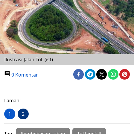
Ilustrasi Jalan Tol. (ist)
0 Komentar
Laman:
1
2
Tag:
Pembebasan Lahan
Tol Japek II